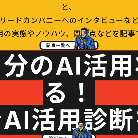
と、
Iリードカンパニーへのインタビューな
活用の実態やノウハウ、問題点などを記事
記事一覧へ
分のAI活
る！
AI活用診