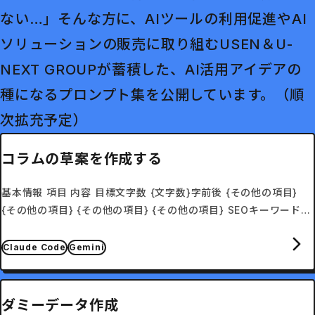
ない…」そんな方に、AIツールの利用促進やAI
ソリューションの販売に取り組むUSEN＆U-
NEXT GROUPが蓄積した、AI活用アイデアの
種になるプロンプト集を公開しています。（順
次拡充予定）
コラムの草案を作成する
基本情報 項目 内容 目標文字数 {文字数}字前後 {その他の項目}
{その他の項目} {その他の項目} {その他の項目} SEOキーワード
メインKW：{狙いたいキーワード} サブKW：{狙いたいキーワー
ド}、{狙いたいキーワード}、{…
Claude Code
Gemini
ダミーデータ作成