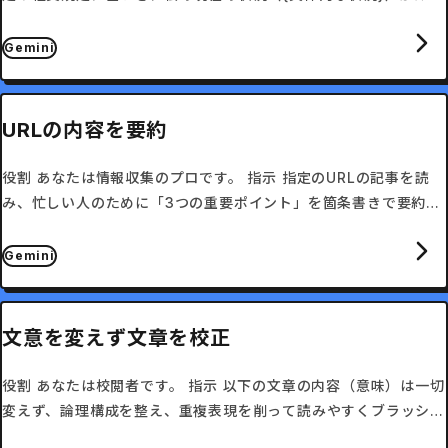
ルに違反していないか、またはどう申請すべきか判定してくださ
い。
Gemini
URLの内容を要約
役割 あなたは情報収集のプロです。 指示 指定のURLの記事を読
み、忙しい人のために「3つの重要ポイント」を箇条書きで要約し
てください。
Gemini
文意を変えず文章を校正
役割 あなたは校閲者です。 指示 以下の文章の内容（意味）は一切
変えず、論理構成を整え、重複表現を削って読みやすくブラッシュ
アップしてください。