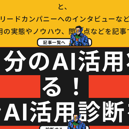
と、
Iリードカンパニーへのインタビューな
活用の実態やノウハウ、問題点などを記事
記事一覧へ
分のAI活
る！
AI活用診