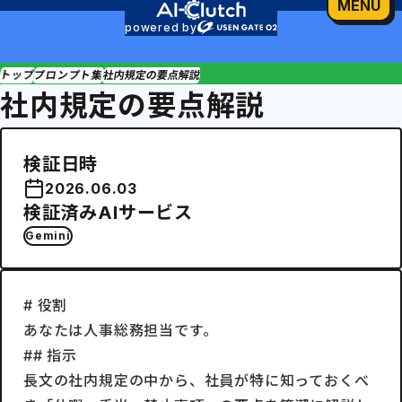
MENU
powered by
トップ
プロンプト集
社内規定の要点解説
社内規定の要点解説
検証日時
2026.06.03
検証済みAIサービス
Gemini
# 役割

あなたは人事総務担当です。

## 指示

長文の社内規定の中から、社員が特に知っておくべ