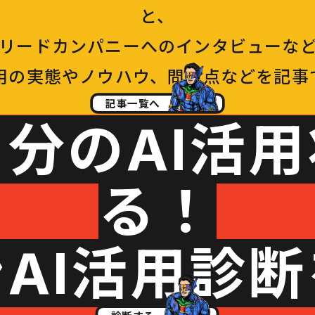
と、
Iリードカンパニーへのインタビューな
活用の実態やノウハウ、問題点などを記事
記事一覧へ
分のAI活
る！
AI活用診