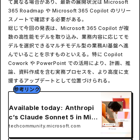
て異なる場合があり、最新の展開状況は Microsoft
365 Roadmap や Microsoft 365 Copilot のリリー
スノートで確認する必要がある。
総じて今回の発表は、Microsoft 365 Copilot が複
数の高性能モデルを取り込み、業務内容に応じてモ
デルを選択できるマルチモデル型の業務AI基盤へ進
んでいることを示すものといえる。特に Copilot
Cowork や PowerPoint での活用により、計画、推
論、資料作成を含む実務プロセスを、より高度に支
援するアップデートとして位置づけられる。
参考リンク
Available today: Anthropi
c’s Claude Sonnet 5 in Micr
osoft 365 Copilot｜Microso
techcommunity.microsoft.com
ft