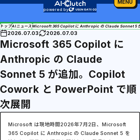
MENU
powered by
トップ
AIニュース
Microsoft 365 Copilot に Anthropic の Claude Sonne
2026.07.03
2026.07.03
Microsoft 365 Copilot に
Anthropic の Claude
Sonnet 5 が追加。Copilot
Cowork と PowerPoint で順
次展開
Microsoft は現地時間2026年7月2日、Microsoft
365 Copilot に Anthropic の Claude Sonnet 5 を