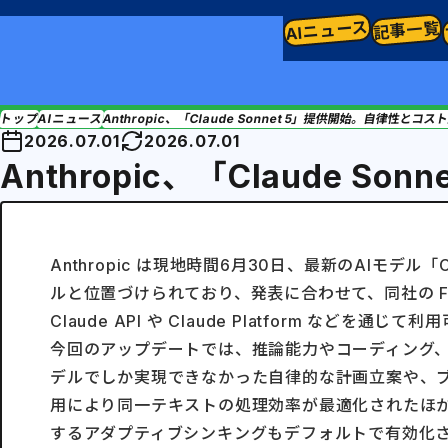
AIニュース
記事一覧
トップ
AIニュース
Anthropic、「Claude Sonnet 5」提供開始。自律性とコ
2026.07.01
2026.07.01
Anthropic、「Claude 
Anthropic は現地時間6月30日、最新のAIモデル
ルと位置づけられており、発表に合わせて、同社の F
Claude API や Claude Platform 
今回のアップデートでは、推論能力やコーディング、ツ
デルでしか実現できなかった自律的な計画立案や、
用により同一テキストの処理効率が最適化されたほか
するアダプティブシンキングもデフォルトで有効化