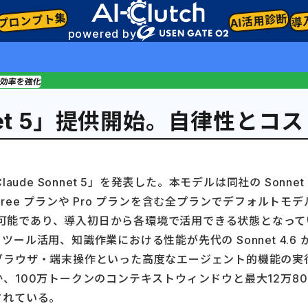
プロンプト集
AI活用診断
導
powered by
スト効率を強化
Sonnet 5」提供開始。自律性と
「Claude Sonnet 5」を発表した。本モデルは同社の S
ree プランや Pro プランを含む全プランでデフォルト
などを通じて利用可能であり、導入初日から各環境で活用できる状態となっ
ール活用、知識作業における性能が先代の Sonnet 4.
ブラウザ・端末操作といった高度なエージェント的機能の実
、100万トークンのコンテキストウィンドウと最大12万8
されている。