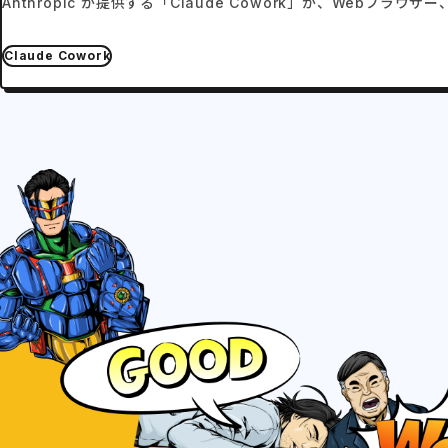
Anthropic が提供する「Claude Cowork」が、Web
Claude Cowork