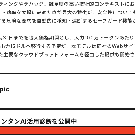
ップのコーディングやデバッグ、難易度の高い技術的コンテキス
ら、コスト効率を大幅に高めた点が最大の特徴だ。安全性につ
する危険な要求を自動的に検知・遮断するセーフガード機能
月31日までを導入価格期間とし、入力100万トークンあたり
力15ドルへ移行する予定だ。本モデルは同社のWebサイトおよ
oundry といった主要なクラウドプラットフォームを経由した提
pic
カンタンAI活用診断を公開中