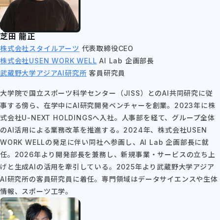
芝田 龍正
株式会社スタイルアーツ
代表取締役CEO
株式会社USEN WORK WELL
AI Lab 企画部長
武蔵野大学アジアAI研究所
客員研究員
大学院で国立スポーツ科学センター（JISS）とのAI共同研究に従
事する傍ら、在学中にAI研究開発ベンチャーを創業。2023年に株
式会社U-NEXT HOLDINGSへ入社。人事部を経て、グループ全体
のAI活用による業務改革を推進する。2024年、株式会社USEN
WORK WELLの発足に伴い同社へ参画し、AI Lab 企画部長に就
任。2026年より開発部長を兼務し、新規事業・サービスの立ち上
げと生成AIの活用を牽引している。2025年より武蔵野大学アジア
AI研究所の客員研究員に着任。専門領域はデータサイエンスや生体
情報、スポーツ工学。