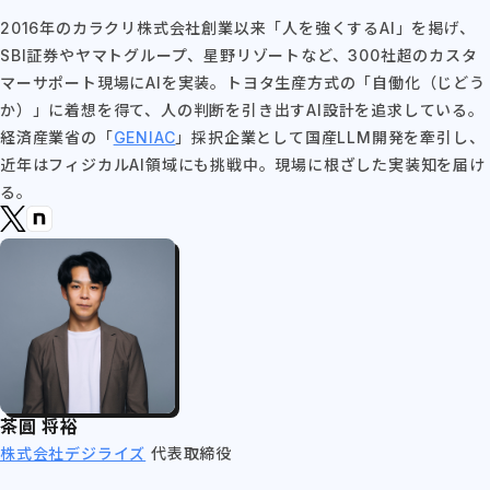
2016年のカラクリ株式会社創業以来「人を強くするAI」を掲げ、
SBI証券やヤマトグループ、星野リゾートなど、300社超のカスタ
マーサポート現場にAIを実装。トヨタ生産方式の「自働化（じどう
か）」に着想を得て、人の判断を引き出すAI設計を追求している。
経済産業省の「
GENIAC
」採択企業として国産LLM開発を牽引し、
近年はフィジカルAI領域にも挑戦中。現場に根ざした実装知を届け
る。
茶圓 将裕
株式会社デジライズ
代表取締役