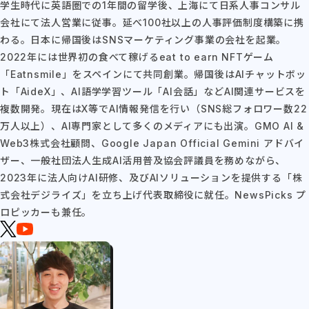
学生時代に英語圏での1年間の留学後、上海にて日系人事コンサル
会社にて法人営業に従事。延べ100社以上の人事評価制度構築に携
わる。日本に帰国後はSNSマーケティング事業の会社を起業。
2022年には世界初の食べて稼げるeat to earn NFTゲーム
「Eatnsmile」をスペインにて共同創業。帰国後はAIチャットボッ
ト「AideX」、AI語学学習ツール「AI会話」などAI関連サービスを
複数開発。現在はX等でAI情報発信を行い（SNS総フォロワー数22
万人以上）、AI専門家として多くのメディアにも出演。GMO AI &
Web3株式会社顧問、Google Japan Official Gemini アドバイ
ザー、一般社団法人生成AI活用普及協会評議員を務めながら、
2023年に法人向けAI研修、及びAIソリューションを提供する「株
式会社デジライズ」を立ち上げ代表取締役に就任。NewsPicks プ
ロピッカーも兼任。